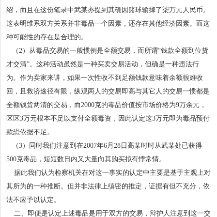
绍，而且在这份笔录中武某亦提到其确因赌球输掉了柒万元人民币。
这表明维系双方关系并非毒品一个因素，还存在其他经济因素。而这
种可能性的存在是合理的。
（2）从毒品交易的一般惯例是全额交易，而所谓“钱款全额到位货
才交清”。这种活动虽然是一种买卖交易活动，但确是一种违法行
为。作为卖家来讲，如果一次性收不到足额钱款意味着余额很难收
回，且救济途径有限，纵观两人的交易即高与其它人的交易一惯都是
全额钱货两清的交易，而2000克的毒品价值按市场价格为9万余元，
区区3万元根本不足以支付全额毒资，因此认定这3万元即为毒品预付
款恐依据不足。
（3）同时我们注意到在2007年6月28日高某时时从武某处已获得
500克毒品，短短数日内又大量向其购买拟有悖常情。
据此我们认为检察机关在对这一事实的认定中主要是基于主观上对
其所为的一种推断。但并非法律上缜密的推定，证据有但不充分，依
法不应予以认定。
二、即便是认定上述毒品是用于双方的交易，辩护人注意到这一交