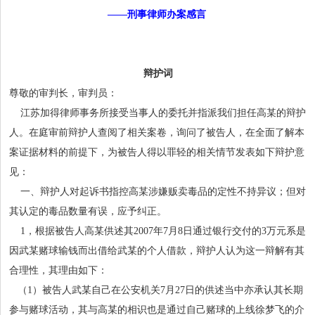
——刑事律师办案感言
辩护词
尊敬的审判长，审判员：
江苏加得律师事务所接受当事人的委托并指派我们担任高某的辩护
人。在庭审前辩护人查阅了相关案卷，询问了被告人，在全面了解本
案证据材料的前提下，为被告人得以罪轻的相关情节发表如下辩护意
见：
一、辩护人对起诉书指控高某涉嫌贩卖毒品的定性不持异议；但对
其认定的毒品数量有误，应予纠正。
1，根据被告人高某供述其2007年7月8日通过银行交付的3万元系是
因武某赌球输钱而出借给武某的个人借款，辩护人认为这一辩解有其
合理性，其理由如下：
（1）被告人武某自己在公安机关7月27日的供述当中亦承认其长期
参与赌球活动，其与高某的相识也是通过自己赌球的上线徐梦飞的介