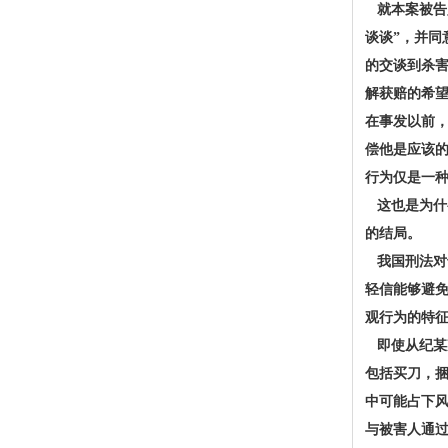
就本案被告
谈谈”，并
的交谈到杀害
解获赔的希
在事发以前
偿他是应该
行为仅是一种
这也是为什
的结局。
我国刑法对
轻信能够避
观行为的特
即使从纪某
包括买刀，
中可能占下
与被害人通