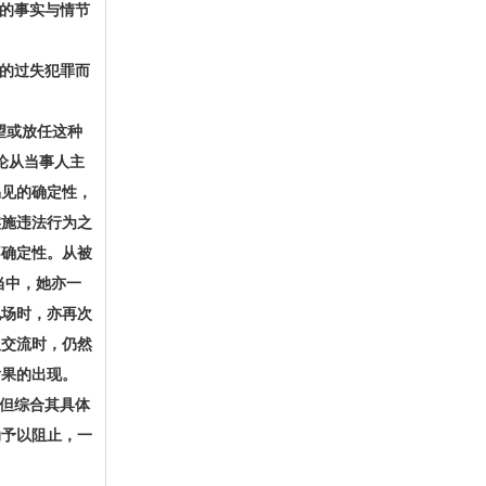
的事实与情节
的过失犯罪而
望或放任这种
论从当事人主
易见的确定性，
实施违法行为之
不确定性。从被
当中，她亦一
现场时，亦再次
人交流时，仍然
后果的出现。
但综合其具体
动予以阻止，一