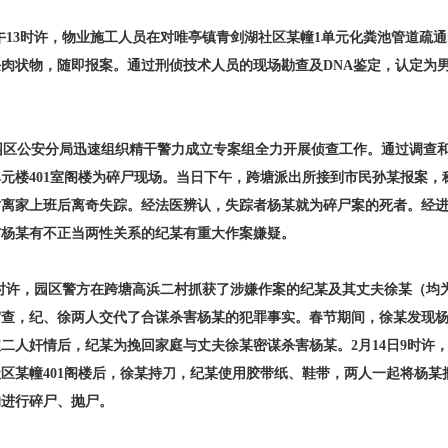
午13时许，物业施工人员在对唯亭镇青剑湖社区某幢1单元化粪池管道疏
肉状物，随即报案。通过刑侦技术人员的现场勘查及DNA鉴定，认定为
区公安分局迅速组织精干警力成立专案组全力开展侦查工作。通过调查
元楼401室阁楼为碎尸现场。当日下午，跨塘派出所接到市民孙某报案，
8时离家上班后离奇失踪。经法医辨认，失踪者杨某就为碎尸案的死者。经
与杨某有不正当两性关系的纪某有重大作案嫌疑。
1时许，园区警方在跨塘高浜二村抓获了涉嫌作案的纪某及其丈夫徐某（均
审查，纪、徐两人交代了合谋杀害杨某的犯罪事实。春节期间，徐某发现
二人奸情后，纪某为挽回家庭与丈夫徐某密谋杀害杨某。2月14日9时许
区某幢401阁楼后，徐某持刀，纪某使用胶带纸、鞋带，两人一起将杨某
的进行碎尸、抛尸。