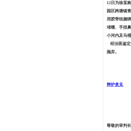
12日为徐某
园区跨塘镇
用胶带纸捆
堵嘴、手捏
小河内及马
经法医鉴定
抛弃。
辩护意见
尊敬的审判