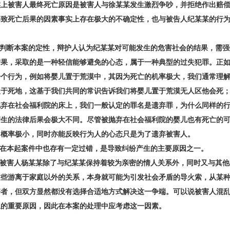
实上被害人最终死亡原因是被害人与徐某某发生激烈争吵，并拒绝作出赔
导致死亡后果的因素事实上存在极大的不确定性，也与被告人纪某某的行
判断本案的定性，辩护人认为纪某某对可能发生的危害社会的结果，需强
结果，采取的是一种轻信能够避免的心态，属于一种典型的过失犯罪。正
一个行为，例如将婴儿置于荒漠中，其因为死亡的机率极大，我们通常理
人于死地，这基于我们共同的常识告诉我们将婴儿置于荒漠无人区他会死
抛弃在社会福利院的床上，我们一般认定的罪名是遗弃罪，为什么同样的
产生的法律后果会极大不同。尽管被抛弃在社会福利院的婴儿也有死亡的
，概率极小，同时亦能反映行为人的心态只是为了遗弃被害人。
在本起案件中也存有一定过错，是导致纠纷产生的主要原因之一。
被害人杨某某除了与纪某某保持着较为亲密的情人关系外，同时又与其他
这些游离于家庭以外的关系，本身就可能为引发社会矛盾的导火索，从某
害者，但双方显然都没有选择合适地方式解决这一争端。可以说被害人混
生的重要原因，因此在本案的处理中应考虑这一因素。