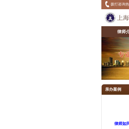
拨打咨询
律师
2
3
4
5
亲办案例
律师如