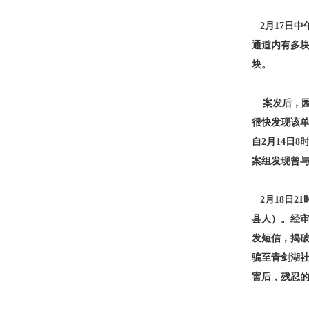
2月17日中
通道内有多块
块。
案发后，园
很快发现该单
自2月14日
案组发现曾
2月18日2
县人）。经
发短信，揭破
骗至青剑湖社
害后，残忍