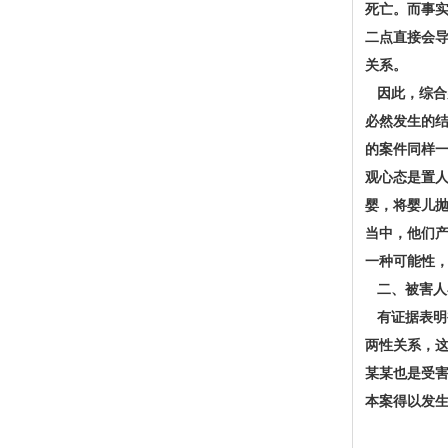
死亡。而事
二点直接会
关系。
因此，综合
必然发生的
的案件同样
观心态是置
婴，将婴儿
当中，他们
一种可能性
二、被害人
有证据表明
两性关系，
某某也是受
本案得以发