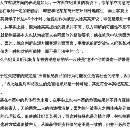
人在客观方面的表现是如此，一方面在纪某某的劝说下，徐某某亦同意与
同意在拿到一定的赔偿后，即想和纪某某离开苏州到外地谋生，而且客观上
其持续了长达4-5个小时，这说明作为被告人徐某某来说，即便是最后一
望。从事实上讲，因为徐某某提出的要求并不高，双方和解的可能性不是
，就是徐某某本人也认为被害人会同意他的赔偿要求，他在笔录中认为因
的。因此，综合判断主观方面客观方面而言，事发以前断定被告人纪某某
仅为一种相对的可能性，而不是刑法中的“会”。
么当纪某某听到杨某某被害消息后的第一反映是“意外”他觉得这一结果是
于过失犯罪的规定是“应当预见自己的行为可能发生危害社会的结果，因
免，”因此这里对即将发生的危害结果只是一种可能，其更符合本案纪某某
征。
某在本案中的具体行为来看，在事实上也与本案的危害结果并不具有直接
捆绑被害人，刀的用意二人的供述很清楚，因为徐与被害人之间体格差异
风的心理状况，促使他让纪某某买刀，而这种解释也是合情合理，包括捆
过这种方式逼迫被害人，从而获得经济补偿的意图是一致的，但并不必然