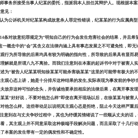
师事务所接受当事人纪某的委托，指派我本人担任其辩护人。现根据本案
护意见：
认为公诉机关对纪某某构成故意杀人罪定性错误，纪某某的行为应属典型
。
4条对故意犯罪规定为“明知自己的行为会发生危害社会的结果，并且希
这一概念中的“会”其含义在法律内涵上具有事态发展之不可避免性，即无
客观行为所导致的后果均具有较为明确的指向性，所导致的后果具有显而
上理解就是所谓八九不离拾。而我们注意到在本案的起诉书中对于被害人
述为“被告人纪某某明知徐某某可能杀害杨某某”这里的可能带有极大的
主观心态上讲，她是十分排斥这种结果的发生,实际表现为事发前的争吵
丈夫放弃这种可怕的念头，并告诫他要承担相应的法律后果，在离开事发
某某“好好说，不要对他怎么样”即使在离开现场以后，在徐某某与被害
要对他怎么样。这些举动足以说明其主观心态是拒绝，阻止今天这样严重
注意到在与丈夫争吵过程中，其也为纾缓其情绪说了一些顺从丈夫的话，
来看，其主观上并不同意采取这种极端手段解决问题，而且采取了十几行
映了本案的发生带有一定的偶发性和不确定性。