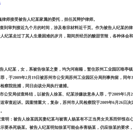
托
巍律师接受被告人纪某家属的委托，担任其辩护律师。
查到审判接近九个月的时间，涉及卷宗材料近千页。作为被告人纪某的律
告人纪某走过了其人生最困难的岁月，期间所经历的酸甜苦辣，各种体会
告人纪某，女，系被告徐某之妻，均为河南籍，暂住苏州工业园区唯亭镇
罪，于2009年2月19日被苏州市公安局苏州工业园区分局刑事拘留，同年3
民检察院批捕，同日由该分局执行逮捕。
公安局侦查终结，以被告人徐某、纪某涉嫌故意杀人罪，于2009年5月2
送审查起诉。因案情重大，复杂，苏州市人民检察院于2009年6月26日
月。
查明：被告人徐某因其妻纪某与被害人杨某有不正当男女关系而怀恨在
示要杀死杨某。被告人纪某明知徐某可能会杀害杨某，仍应徐某的要求，于2