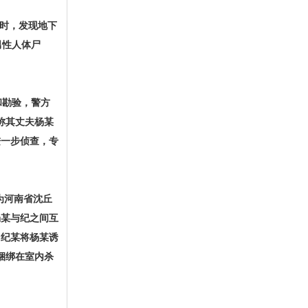
通时，发现地下
男性人体尸
和勘验，警方
称其丈夫杨某
进一步侦查，专
为河南省沈丘
杨某与纪之间互
，纪某将杨某诱
捆绑在室内杀