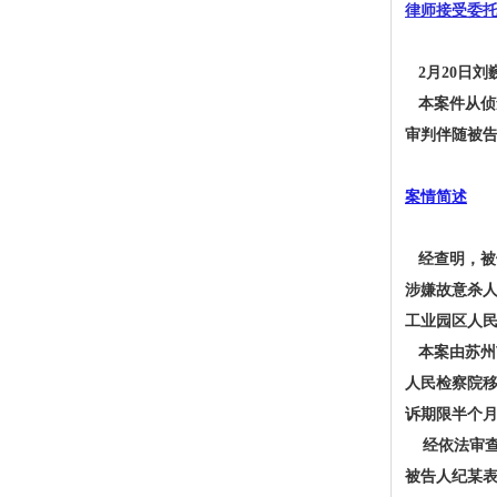
律师接受委
2月20日刘
本案件从侦
审判伴随被
案情简述
经查明，被
涉嫌故意杀人
工业园区人
本案由苏州市
人民检察院移
诉期限半个
经依法审查
被告人纪某表