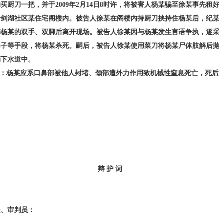
购买厨刀一把，并于2009年2月14日8时许，将被害人杨某骗至徐某事先租
青剑湖社区某住宅阁楼内。被告人徐某在阁楼内持厨刀挟持住杨某后，纪
绑杨某的双手、双脚后离开现场。被告人徐某因与杨某发生言语争执，遂
鼻子等手段，将杨某杀死。嗣后，被告人徐某使用菜刀将杨某尸体肢解后
桶下水道中。
：杨某应系口鼻部被他人封堵、颈部遭外力作用致机械性窒息死亡，死后
辩 护 词
长、审判员：