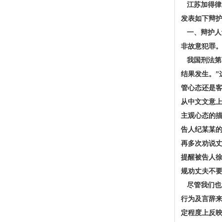
江苏加得律
发表如下辩
一、辩护人
非故意犯罪
我国刑法第1
结果发生。”
管心态还是
从中文文意
主观心态的描
告人纪某某的
再多次劝说
提醒被告人徐
规劝丈夫不
尽管我们也
行为及言辞
定程度上反