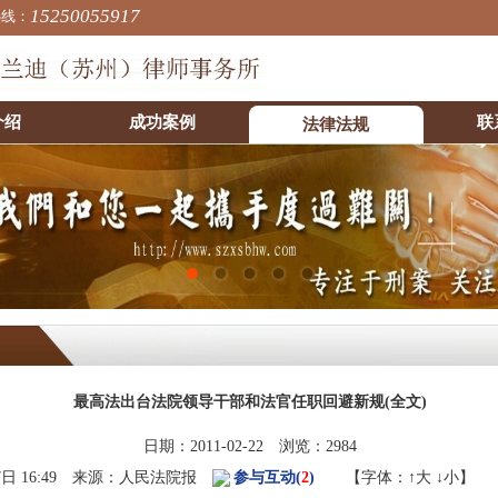
15250055917
热线：
介绍
成功案例
联
法律法规
最高法出台法院领导干部和法官任职回避新规(全文)
日期：2011-02-22 浏览：2984
月17日 16:49 来源：人民法院报
参与互动(
2
)
【字体：
↑大
↓小
】