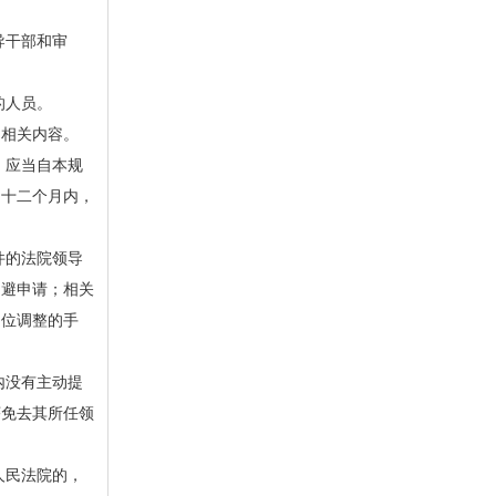
导干部和审
的人员。
相关内容。
，应当自本规
起十二个月内，
件的法院领导
回避申请；相关
岗位调整的手
内没有主动提
序免去其所任领
人民法院的，