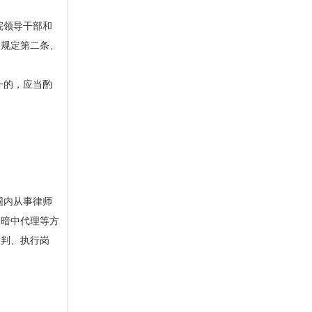
。
院领导干部和
本规定第二条、
一的，应当酌
围内从事律师
取暗中代理等方
审判、执行岗