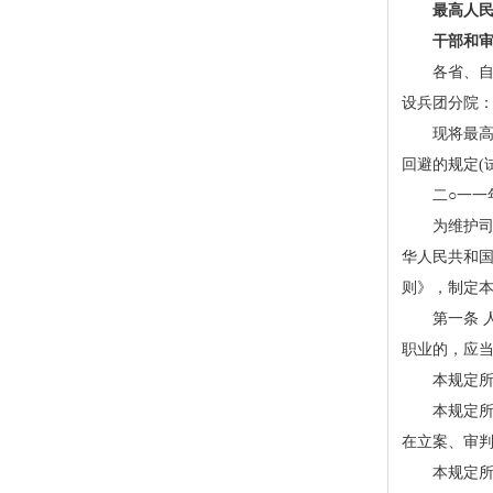
最高人民
干部和审判
各省、自治
设兵团分院
现将最高人
回避的规定(
二○一一年
为维护司法
华人民共和
则》，制定
第一条 人
职业的，应
本规定所称
本规定所称
在立案、审
本规定所称