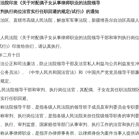
法院印发《关于对配偶子女从事律师职业的法院领导
执行岗位法官实行任职回避的规定(试行)》的通知
区、直辖市高级人民法院，解放军军事法院，新疆维吾尔自治区高级人
：
民法院《关于对配偶子女从事律师职业的法院领导干部和审判执行岗位
试行)》印发给你们，请认真执行。
二月十日
公正和司法廉洁，防止法院领导干部及法官私人利益与公共利益发生冲
国公务员法》、《中华人民共和国法官法》和《中国共产党党员领导干部
本规定。
民法院领导干部和审判、执行岗位法官，其配偶、子女在其任职法院辖
当实行任职回避。
法院领导干部，是指各级人民法院的领导班子成员及审判委员会专职委
审判、执行岗位法官，是指各级人民法院未担任院级领导职务的审判委
判、执行、审判监督、国家赔偿等部门从事审判、执行工作的法官和执行
从事律师职业，是指开办律师事务所、以律师身份为案件当事人提供诉