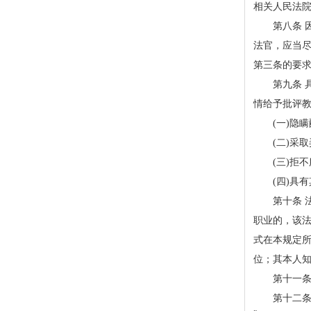
相关人民法
第八条 因
法官，应当
第三条的要
第九条 具
情给予批评
(一)隐瞒
(二)采取
(三)拒不
(四)具有
第十条 法
职业的，该
式在本规定
位；其本人
第十一条 
第十二条 