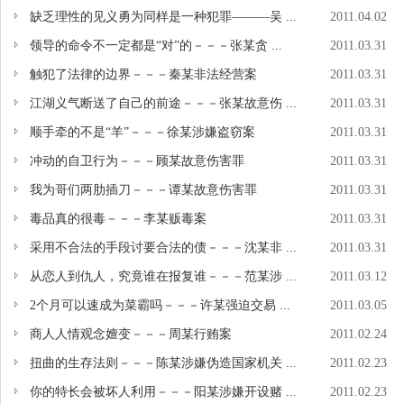
缺乏理性的见义勇为同样是一种犯罪―――吴 ...
2011.04.02
领导的命令不一定都是“对”的－－－张某贪 ...
2011.03.31
触犯了法律的边界－－－秦某非法经营案
2011.03.31
江湖义气断送了自己的前途－－－张某故意伤 ...
2011.03.31
顺手牵的不是“羊”－－－徐某涉嫌盗窃案
2011.03.31
冲动的自卫行为－－－顾某故意伤害罪
2011.03.31
我为哥们两肋插刀－－－谭某故意伤害罪
2011.03.31
毒品真的很毒－－－李某贩毒案
2011.03.31
采用不合法的手段讨要合法的债－－－沈某非 ...
2011.03.31
从恋人到仇人，究竟谁在报复谁－－－范某涉 ...
2011.03.12
2个月可以速成为菜霸吗－－－许某强迫交易 ...
2011.03.05
商人人情观念嬗变－－－周某行贿案
2011.02.24
扭曲的生存法则－－－陈某涉嫌伪造国家机关 ...
2011.02.23
你的特长会被坏人利用－－－阳某涉嫌开设赌 ...
2011.02.23